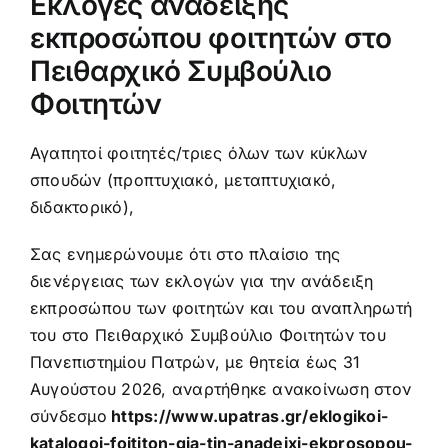
Εκλογές ανάδειξης
Προκήρυξη – αίτηση
εκπροσώπου φοιτητών στο
Πειθαρχικό Συμβούλιο
Κανονισμός σπουδών
Φοιτητών
Αγαπητοί φοιτητές/τριες όλων των κύκλων
Πληροφορίες σπουδών
σπουδών (προπτυχιακό, μεταπτυχιακό,
διδακτορικό),
Πολιτική ποιότητας
Σας ενημερώνουμε ότι στο πλαίσιο της
διενέργειας των εκλογών για την ανάδειξη
Ανακοινώσεις
εκπροσώπου των φοιτητών και του αναπληρωτή
του στο Πειθαρχικό Συμβούλιο Φοιτητών του
Πανεπιστημίου Πατρών, με θητεία έως 31
Αυγούστου 2026, αναρτήθηκε ανακοίνωση στον
σύνδεσμο
https://www.upatras.gr/eklogikoi-
katalogoi-foititon-gia-tin-anadeixi-ekprosopou-