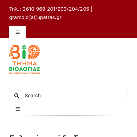
Μετάβαση
Τηλ.: 2610 969 201/203/204/205 |
στο
grambio[at]upatras.gr
περιεχόμενο
Toggle
Navigation
Ιστότοπος Τμήματος Βιολογίας
Επικοινωνία
Ελληνικά
Αναζήτηση
για:
Toggle
Navigation
Αρχική σελίδα