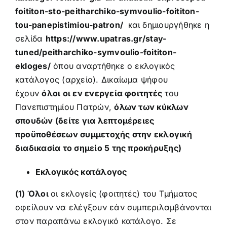
foititon-sto-peitharchiko-symvoulio-foititon-
tou-panepistimiou-patron/
και δημιουργήθηκε η
σελίδα
https://www.upatras.gr/stay-
tuned/peitharchiko-symvoulio-foititon-
ekloges/
όπου αναρτήθηκε ο εκλογικός
κατάλογος (
αρχείο
). Δικαίωμα ψήφου
έχουν
όλοι οι εν ενεργεία φοιτητές
του
Πανεπιστημίου Πατρών,
όλων των κύκλων
σπουδών (δείτε για λεπτομέρειες
προϋποθέσεων συμμετοχής στην εκλογική
διαδικασία το σημείο 5 της
προκήρυξης
)
Εκλογικός κατάλογος
(1) Όλοι
οι εκλογείς (φοιτητές) του Τμήματος
οφείλουν να ελέγξουν εάν συμπεριλαμβάνονται
στον παραπάνω εκλογικό κατάλογο. Σε