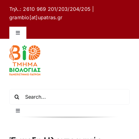
Μετάβαση
Τηλ.: 2610 969 201/203/204/205 |
στο
grambio[at]upatras.gr
περιεχόμενο
Toggle
Navigation
Ιστότοπος Τμήματος Βιολογίας
Επικοινωνία
Ελληνικά
Αναζήτηση
για:
Toggle
Navigation
Αρχική σελίδα