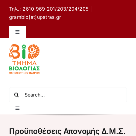
Μετάβαση
Τηλ.: 2610 969 201/203/204/205 |
στο
grambio[at]upatras.gr
περιεχόμενο
Toggle
Navigation
Ιστότοπος Τμήματος Βιολογίας
Επικοινωνία
Ελληνικά
Αναζήτηση
για:
Toggle
Navigation
Αρχική σελίδα
Προϋποθέσεις Απονομής Δ.Μ.Σ.