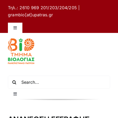
Μετάβαση
Τηλ.: 2610 969 201/203/204/205 |
στο
grambio[at]upatras.gr
περιεχόμενο
Toggle
Navigation
Ιστότοπος Τμήματος Βιολογίας
Επικοινωνία
Ελληνικά
Αναζήτηση
για:
Toggle
Navigation
Αρχική σελίδα