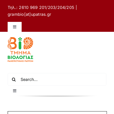
Μετάβαση
Τηλ.: 2610 969 201/203/204/205 |
στο
grambio[at]upatras.gr
περιεχόμενο
Toggle
Navigation
Ιστότοπος Τμήματος Βιολογίας
Επικοινωνία
Ελληνικά
Αναζήτηση
για:
Toggle
Navigation
Αρχική σελίδα