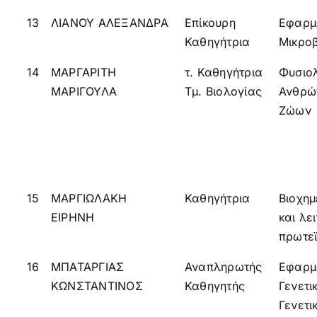
13
ΛΙΑΝΟΥ ΑΛΕΞΑΝΔΡΑ
Επίκουρη
Εφαρμ
Καθηγήτρια
Μικρο
14
ΜΑΡΓΑΡΙΤΗ
τ. Καθηγήτρια
Φυσιο
ΜΑΡΙΓΟΥΛΑ
Τμ. Βιολογίας
Ανθρώ
Ζώων
15
ΜΑΡΓΙΩΛΑΚΗ
Καθηγήτρια
Βιοχημ
ΕΙΡΗΝΗ
και λε
πρωτε
16
ΜΠΑΤΑΡΓΙΑΣ
Αναπληρωτής
Εφαρμ
ΚΩΝΣΤΑΝΤΙΝΟΣ
Καθηγητής
Γενετι
Γενετι