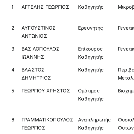
1
ΑΓΓΕΛΗΣ ΓΕΩΡΓΙΟΣ
Καθηγητής
Μικρο
2
ΑΥΓΟΥΣΤΙΝΟΣ
Ερευνητής
Γενετι
ΑΝΤΩΝΙΟΣ
3
ΒΑΣΙΛΟΠΟΥΛΟΣ
Επίκουρος
Γενετι
ΙΩΑΝΝΗΣ
Καθηγητής
4
ΒΛΑΣΤΟΣ
Καθηγητής
Περιβ
ΔΗΜΗΤΡΙΟΣ
Μεταλ
5
ΓΕΩΡΓΙΟΥ ΧΡΗΣΤΟΣ
Ομότιμος
Βιοχημ
Καθηγητής
6
ΓΡΑΜΜΑΤΙΚΟΠΟΥΛΟΣ
Αναπληρωτής
Φυσιο
ΓΕΩΡΓΙΟΣ
Καθηγητής
Φυτών