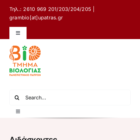
Μετάβαση
Τηλ.: 2610 969 201/203/204/205 |
στο
grambio[at]upatras.gr
περιεχόμενο
Toggle
Navigation
Ιστότοπος Τμήματος Βιολογίας
Επικοινωνία
Ελληνικά
Αναζήτηση
για:
Toggle
Navigation
Αρχική σελίδα
Διδάσκοντες