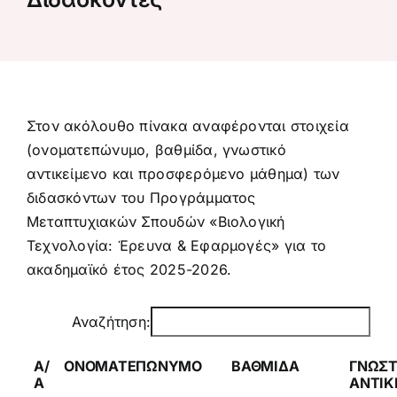
Προκήρυξη – αίτηση
Κανονισμός σπουδών
Στον ακόλουθο πίνακα αναφέρονται στοιχεία
Πληροφορίες σπουδών
(ονοματεπώνυμο, βαθμίδα, γνωστικό
αντικείμενο και προσφερόμενο μάθημα) των
διδασκόντων του Προγράμματος
Πολιτική ποιότητας
Μεταπτυχιακών Σπουδών «Βιολογική
Τεχνολογία: Έρευνα & Εφαρμογές» για το
Ανακοινώσεις
ακαδημαϊκό έτος 2025-2026.
Αναζήτηση:
Α/
ΟΝΟΜΑΤΕΠΩΝΥΜΟ
ΒΑΘΜΙΔΑ
ΓΝΩΣΤ
Α
ΑΝΤΙΚ