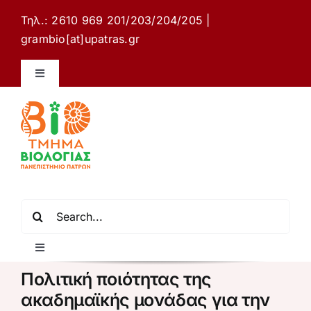
Μετάβαση
Τηλ.: 2610 969 201/203/204/205 |
στο
grambio[at]upatras.gr
περιεχόμενο
Toggle
Navigation
Ιστότοπος Τμήματος Βιολογίας
Επικοινωνία
Ελληνικά
Αναζήτηση
για:
Toggle
Navigation
Πολιτική ποιότητας της
Αρχική σελίδα
ακαδημαϊκής μονάδας για την